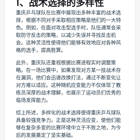
1、战术选择的多样性
重庆乒乓球队在比赛中展现出多种丰富的战术选
择，根据不同对手采取相应策略是他们的一大特
色。例如，在面对攻击型选手时，队伍通常会采
取防守反击的策略，以减少失误并寻找反击机
会。这种灵活性使得他们能够有效地应对各种风
格的选手，提高胜算。
此外，重庆队还重视根据比赛进程实时调整策
略。在一场比赛中，如果发现对方某一技战术存
在漏洞，他们会迅速改换打法，通过不断变化让
对方难以适应。这种随机应变能力不仅体现了教
练员深厚的战术理解，也展示了运动员们优秀的
临场发挥能力。
综上所述，多样化的战术选择使得重庆乒乓球队
具备较强竞争力。正是这种灵活应变，使他们能
够在复杂多变的比赛环境中立于不败之地，为今
后的发展奠定了坚实基础。