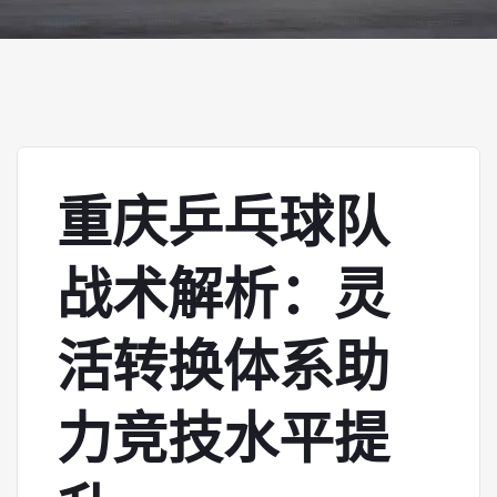
重庆乒乓球队
战术解析：灵
活转换体系助
力竞技水平提