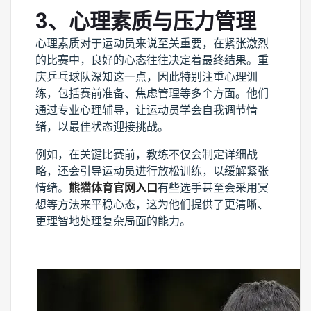
3、心理素质与压力管理
心理素质对于运动员来说至关重要，在紧张激烈
的比赛中，良好的心态往往决定着最终结果。重
庆乒乓球队深知这一点，因此特别注重心理训
练，包括赛前准备、焦虑管理等多个方面。他们
通过专业心理辅导，让运动员学会自我调节情
绪，以最佳状态迎接挑战。
例如，在关键比赛前，教练不仅会制定详细战
略，还会引导运动员进行放松训练，以缓解紧张
情绪。
熊猫体育官网入口
有些选手甚至会采用冥
想等方法来平稳心态，这为他们提供了更清晰、
更理智地处理复杂局面的能力。