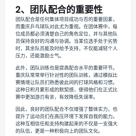
2、团队配合的重要性
团队配合是任何集体项目成功与否的重要因素，
而重庆乒乓球队对此尤为重视。在团体赛中，每
位成员都必须清楚自己的角色定位，并与其他队
员保持良好的沟通与协调。当某位选手处于劣势
时，其余队员能及时给予支持，不仅能减轻个人
压力，还能激励士气。
此外，团队训练也是提高配合水平的重要环节。
重庆队常常举行针对性的团队训练，通过模拟比
赛情境让队员们熟悉彼此间的打球风格和习惯。
这种日积月累形成的默契感，使得他们在正式比
赛中更加游刃有余，有效降低失误率。
因此，良好的团队配合不仅增强了整体实力，也
提升了运动员们在高压环境下发挥自我的能力。
这种互相信任和支持构建起来的不仅是一支强大
的队伍，更是一种积极向上的团队文化。