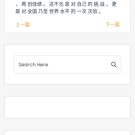
， 再 创佳绩 。 这不光 是 对 自己 的 挑 战 ， 更
是 对 全国 乃至 世界 水平 的 一次 次验 。
上一篇
下一篇