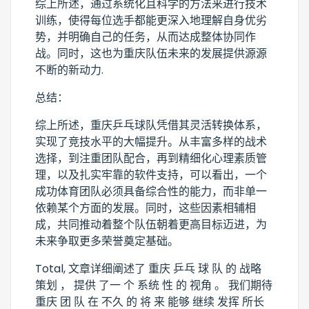
综上所述，通过系统化且科学的方法来进行技术
训练，使得每位选手都能更深入地理解自身优劣
势，并明确自己的任务，从而达成整体协同作
战。同时，这也为重庆队伍未来的发展提供源源
不断的新动力.
总结：
综上所述，重庆乒乓球队凭借其灵活转换体系，
实现了竞技水平的大幅提升。从丰富多样的战术
选择，到注重团队配合，再到精细化心理素质管
理，以及扎实牢靠的软件支持，可以看出，一个
成功体育团队必须具备综合性的能力，而非单一
依赖某个方面的发展。同时，这些因素相辅相
成，共同推动着整个队伍朝着更高目标迈进，为
未来争取更多荣誉奠定基础。
Total, 文章详细阐述了 重庆 乒乓 球 队 的 战略
策划 ， 提供 了一 个 系统 性 的 视角 。 我们期待
重庆 团 队 在 不久 的 将 来 能够 继续 发挥 所长